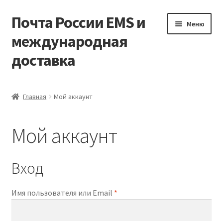
Почта России EMS и
Перейти
Перейти
Меню
к
к
международная
навигации
содержимому
доставка
Главная
Главная
Мой аккаунт
Корзина
Мой аккаунт
Мой аккаунт
Оформление заказа
Вход
Обязательно
Имя пользователя или Email
*